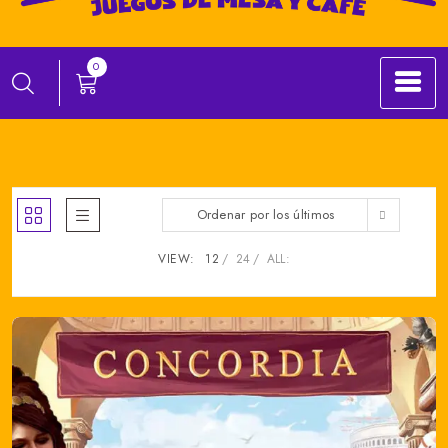
0
Ordenar por los últimos
VIEW:
12
24
ALL: