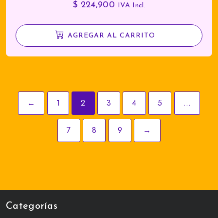
$
224,900
IVA Incl.
AGREGAR AL CARRITO
←
1
2
3
4
5
…
7
8
9
→
Categorías