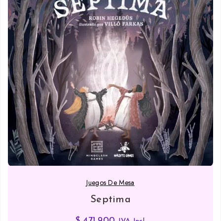
Juegos De Mesa
Septima
$
471,900