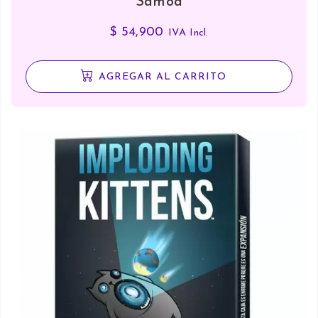
Samoa
$
54,900
IVA Incl.
AGREGAR AL CARRITO