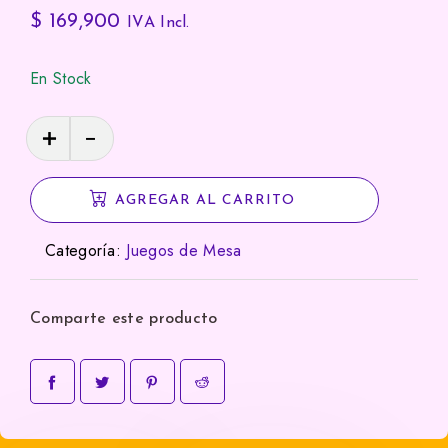
$
169,900
IVA Incl.
En Stock
Catan
Mercaderes
y
AGREGAR AL CARRITO
Bárbaros
ampliación
Categoría:
Juegos de Mesa
5
a
6
Comparte este producto
jugadores
cantidad