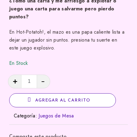
¿Tomo una carta y me arriesgo a explotar o
juego una carta para salvarme pero pierdo
puntos?
En Hot-Potatoh!, el mazo es una papa caliente lista a
dejar un jugador sin puntos. presiona tu suerte en
este juego explosivo.
En Stock
Hot-
Pota-
Toh!
AGREGAR AL CARRITO
cantidad
Categoría:
Juegos de Mesa
Comparte este producto