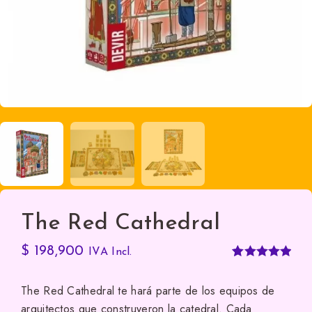
The Red Cathedral
$
198,900
IVA Incl.
Valorado
1
con
5.00
de
The Red Cathedral te hará parte de los equipos de
5 en base a
arquitectos que construyeron la catedral. Cada