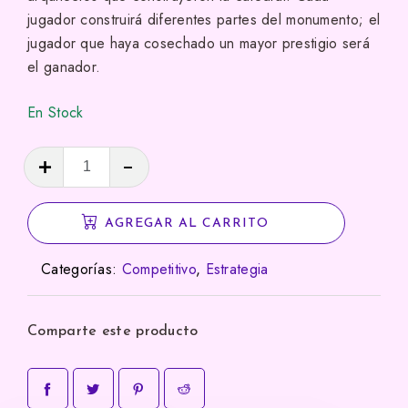
valoración
jugador construirá diferentes partes del monumento; el
de un cliente
jugador que haya cosechado un mayor prestigio será
el ganador.
En Stock
The
Red
Cathedral
AGREGAR AL CARRITO
cantidad
Categorías:
Competitivo
,
Estrategia
Comparte este producto