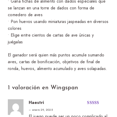
• Gana fichas de alimento con dados especiales que
se lanzan en una torre de dados con forma de
comedero de aves
• Pon huevos usando miniaturas jaspeadas en diversos
colores
• Elige entre cientos de cartas de ave únicas y
juégalas
El ganador será quien más puntos acumule sumando
aves, cartas de bonificación, objetivos de final de
ronda, huevos, alimento acumulado y aves solapadas.
1 valoración en
Wingspan
Haestri
Valorado
–
enero 29, 2025
con
4
de
El juego puede ser un poco complicado al