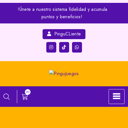
Skip
!Únete a nuestro sistema fidelidad y acumula
to
puntos y beneficios!
content
PinguCLiente
20