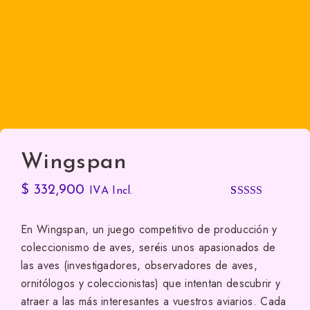
Wingspan
$
332,900
IVA Incl.
Valorado
1
con
4.00
En Wingspan, un juego competitivo de producción y
de 5 en
coleccionismo de aves, seréis unos apasionados de
base a
las aves (investigadores, observadores de aves,
valoración
ornitólogos y coleccionistas) que intentan descubrir y
de un
atraer a las más interesantes a vuestros aviarios. Cada