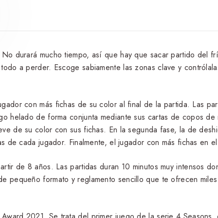
 No durará mucho tiempo, así que hay que sacar partido del frí
todo a perder. Escoge sabiamente las zonas clave y contrólalas 
ador con más fichas de su color al final de la partida. Las par
ago helado de forma conjunta mediante sus cartas de copos de 
eve de su color con sus fichas. En la segunda fase, la de desh
has de cada jugador. Finalmente, el jugador con más fichas en e
artir de 8 años. Las partidas duran 10 minutos muy intensos do
de pequeño formato y reglamento sencillo que te ofrecen miles 
Award 2021. Se trata del primer juego de la serie 4 Seasons, 