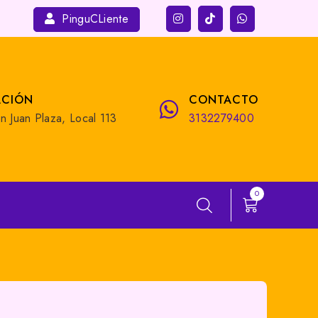
PinguCLiente
ACIÓN
CONTACTO
n Juan Plaza, Local 113
3132279400
0