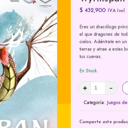
$
432,900
IVA Incl.
Eres un dracólogo prin
el que dragones de toda
cielos. Adéntrate en un
tierras y atrae a estas 
tus cuevas.
En Stock
Wyrmspan
cantidad
Categoría:
Juegos d
Comparte este produ