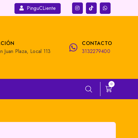
PinguCLiente
ACIÓN
CONTACTO
n Juan Plaza, Local 113
3132279400
0